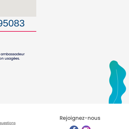
895083
tre ambassadeur
ion usagées.
Rejoignez-nous
questions