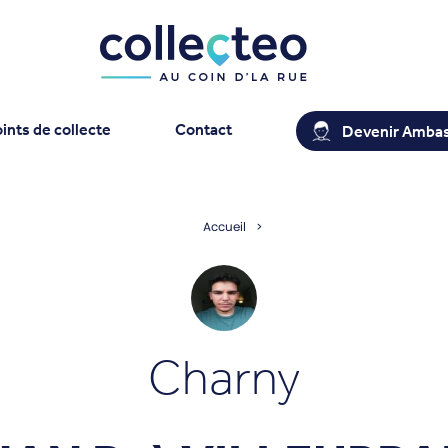
ints de collecte
Contact
Devenir Amba
Accueil
Charny