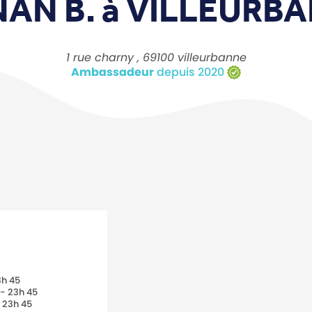
AN B. à
VILLEURB
1 rue charny , 69100 villeurbanne
Ambassadeur
depuis 2020
3h 45
 - 23h 45
 23h 45