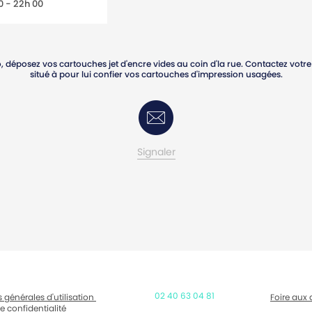
0 - 22h 00
, déposez vos cartouches jet d'encre vides au coin d'la rue. Contactez vo
situé
à
pour lui confier vos cartouches d'impression usagées.
Contactez-moi
Signaler
02 40 63 04 81
 générales d'utilisation
Foire aux 
e confidentialité